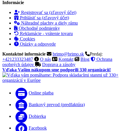
Informácie
Registrovať sa (zľavový účet)
Prihlásiť sa (zľavový účet)
Náhradné plachty a diely rámu
Obchodné podmienky
Reklamácie - vrátenie tovaru
Cookies
Otázky a odpovede
Kontaktné informácie
brimo@brimo.sk
Predaj:
+421233323487
O nás
Kontakt
Blog
Ochrana
osobných údajov
Doprava a zásoby
Vďaka Vašim nákupom sme podporili 330 organizácií!
Online platba
Bankový prevod (predfaktúra)
Dobierka
Facebook