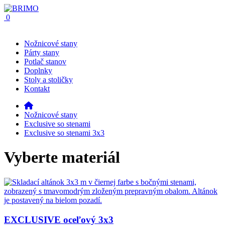
0
Nožnicové stany
Párty stany
Potlač stanov
Doplnky
Stoly a stoličky
Kontakt
Nožnicové stany
Exclusive so stenami
Exclusive so stenami 3x3
Vyberte materiál
EXCLUSIVE oceľový 3x3