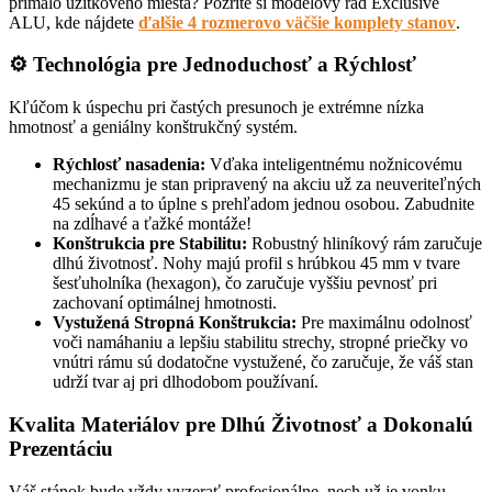
primálo úžitkového miesta? Pozrite si modelový rad Exclusive
ALU, kde nájdete
ďalšie 4 rozmerovo väčšie komplety stanov
.
⚙️ Technológia pre Jednoduchosť a Rýchlosť
Kľúčom k úspechu pri častých presunoch je extrémne nízka
hmotnosť a geniálny konštrukčný systém.
Rýchlosť nasadenia:
Vďaka inteligentnému nožnicovému
mechanizmu je stan pripravený na akciu už za neuveriteľných
45 sekúnd a to úplne s prehľadom jednou osobou. Zabudnite
na zdĺhavé a ťažké montáže!
Konštrukcia pre Stabilitu:
Robustný hliníkový rám zaručuje
dlhú životnosť. Nohy majú profil s hrúbkou 45 mm v tvare
šesťuholníka (hexagon), čo zaručuje vyššiu pevnosť pri
zachovaní optimálnej hmotnosti.
Vystužená Stropná Konštrukcia:
Pre maximálnu odolnosť
voči namáhaniu a lepšiu stabilitu strechy, stropné priečky vo
vnútri rámu sú dodatočne vystužené, čo zaručuje, že váš stan
udrží tvar aj pri dlhodobom používaní.
Kvalita Materiálov pre Dlhú Životnosť a Dokonalú
Prezentáciu
Váš stánok bude vždy vyzerať profesionálne, nech už je vonku