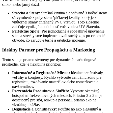
slnko, alebo jarný dážď.
Strecha a Steny:
Strešná krytina a dodávané 3 bočné steny
sú vyrobené z polyesteru špičkovej kvality, ktorý je z
vnútornej strany chránený PVC vrstvou. Toto zloženie
zaisťuje vynikajúcu odolnosť voči vode a UV žiareniu.
Perfektné Spoje:
Pre jednoduché a spoľahlivé upevnenie
stien a strechy sme implementovali suchý zips po celom ich
obvode, čo zaručuje tesné a estetické spojenie.
Ideálny Partner pre Propagáciu a Marketing
Tento stan je priamo stvorený pre dynamické marketingové
prostredie, kde je flexibilita prioritou:
Informačné a Registračné Miesta:
Ideálne pre festivaly,
veľtrhy a kongresy. Rýchlo vytvoríte centrálnu zónu pre
registráciu, rozdávanie materiálov alebo usmerňovanie
návštevníkov.
Prezentácia Produktov a Služieb:
Vytvorte okamžitý
hotspot na frekventovaných miestach. Priestor 2 x 2 m je
dostatočný pre stôl, roll-up a personál, priamo ako na
vizuálnej ukážke.
Degustácie a Ochutnávky:
Použite ho ako elegantný a