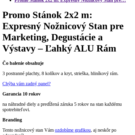
Promo Stánok 2x2 m: Expresný Nožnicový Stan pre…
Promo Stánok 2x2 m:
Expresný Nožnicový Stan pre
Marketing, Degustácie a
Výstavy – Ľahký ALU Rám
Čo balenie obsahuje
3 postranné plachty, 8 kolíkov a kryt, strieška, hliníkový rám.
Chýba vám zadný panel?
Garancia 10 rokov
na náhradné diely a predĺžená záruka 5 rokov na stan každému
spotrebiteľovi.
Branding
Tento nožnicový stan Vám
ozdobíme grafikou
, aj neskôr po