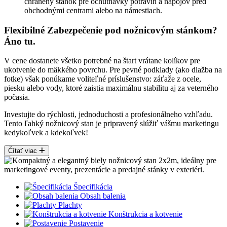
chránený stánok pre ochutnávky potravín a nápojov pred
obchodnými centrami alebo na námestiach.
Flexibilné Zabezpečenie pod nožnicovým stánkom?
Áno tu.
V cene dostanete všetko potrebné na štart vrátane kolíkov pre
ukotvenie do mäkkého povrchu. Pre pevné podklady (ako dlažba na
fotke) však ponúkame voliteľné príslušenstvo: záťaže z ocele,
piesku alebo vody, ktoré zaistia maximálnu stabilitu aj za veterného
počasia.
Investujte do rýchlosti, jednoduchosti a profesionálneho vzhľadu.
Tento ľahký nožnicový stan je pripravený slúžiť vášmu marketingu
kedykoľvek a kdekoľvek!
Čítať viac
Špecifikácia
Obsah balenia
Plachty
Konštrukcia a kotvenie
Postavenie