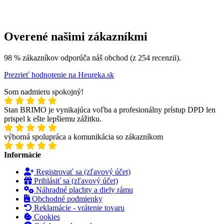
Overené našimi zákazníkmi
98 % zákazníkov odporúča náš obchod (z 254 recenzii).
Prezrieť hodnotenie na Heureka.sk
Som nadmieru spokojný!
Stan BRIMO je vynikajúca voľba a profesionálny prístup DPD len
prispel k ešte lepšiemu zážitku.
výborná spolupráca a komunikácia so zákazníkom
Informácie
Registrovať sa (zľavový účet)
Prihlásiť sa (zľavový účet)
Náhradné plachty a diely rámu
Obchodné podmienky
Reklamácie - vrátenie tovaru
Cookies