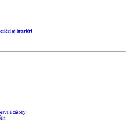
iéri aj interiéri
rava a zásoby