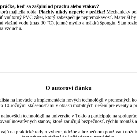
práčke, keď sa zašpiní od prachu alebo vtákov?
torú majitelia robia.
Plachty nikdy neperte v práčke!
Mechanický poh
ť vnútorný PVC záter, ktorý zabezpečuje nepremokavosť. Materiál by st
nú vlažnú vodu (max 30 °C), jemné mydlo a mäkkú špongiu. Stan rozlo
na vzduchu.
O autorovi článku
alista na inovácie a implementáciu nových technológií v prenosných ko
ko 10-ročnými skúsenosťami v oblasti mobilných riešení pre eventy a pr
ajnovších technológií na univerzite v Tokio a participuje na spoluprá
ovaní inovatívnych stanov, ktoré zaručujú bezpečnosť, rýchlu montáž a
avajú na praktické rady o výbere, údržbe a bezpečnom používaní nožnic