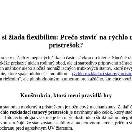
i žiada flexibilitu: Prečo staviť na rýchlo 
prístrešok?
u je v našich zemepisných šírkach často stávkou do lotérie. Slnečné r
áže prekaziť nielen rodinný obed, ale aj starostlivo pripravenú záhrad
ch altánkov alebo zložitá montáž lacných trubkových stanov, ktoré nevy
nie, ktoré spája odolnosť s mobilitou –
rýchlo rozkladací stanový prístr
ým riešením", ale plnohodnotným partnerom pre každého, kto chce využ
Konštrukcia, ktorá mení pravidlá hry
tanom a moderným prístreškom je nožnicový mechanizmus. Zatiaľ čo 
chlo rozkladací stanový prístrešok
je navrhnutý ako celok, ktorý sta
 Táto technológia však nie je len o rýchlosti; ide o štrukturálnu integr
vou zaručujú, že stan zostane stabilný aj na nerovnom teréne, pričom 
ochranu pred agresívnym UV žiarením.