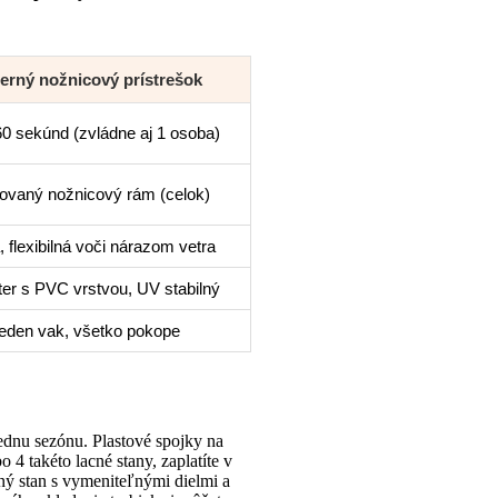
rný nožnicový prístrešok
60 sekúnd (zvládne aj 1 osoba)
rovaný nožnicový rám (celok)
 flexibilná voči nárazom vetra
ter s PVC vrstvou, UV stabilný
eden vak, všetko pokope
ednu sezónu. Plastové spojky na
 4 takéto lacné stany, zaplatíte v
ný stan s vymeniteľnými dielmi a