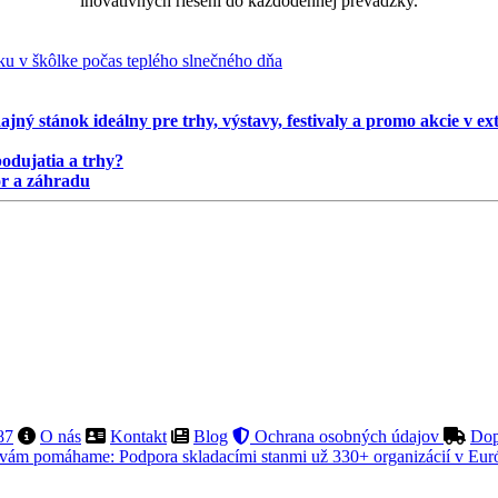
inovatívnych riešení do každodennej prevádzky.
ý stánok ideálny pre trhy, výstavy, festivaly a promo akcie v exter
odujatia a trhy?
or a záhradu
87
O nás
Kontakt
Blog
Ochrana osobných údajov
Dop