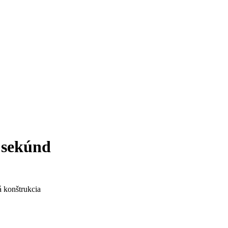
 sekúnd
á konštrukcia