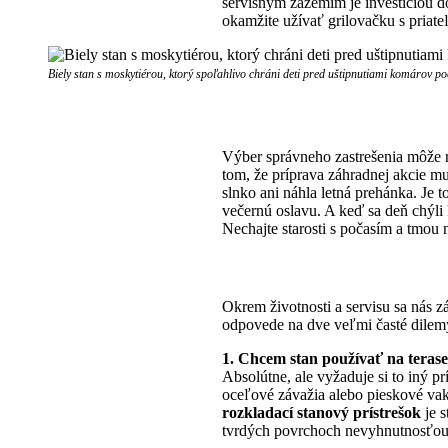
servisným zázemím je investíciou d
okamžite užívať grilovačku s priate
Biely stan s moskytiérou, ktorý spoľahlivo chráni deti pred uštipnutiami komárov 
Výber správneho zastrešenia môže 
tom, že príprava záhradnej akcie mu
slnko ani náhla letná prehánka. Je t
večernú oslavu. A keď sa deň chýli
Nechajte starosti s počasím a tmou n
Okrem životnosti a servisu sa nás z
odpovede na dve veľmi časté dilem
1. Chcem stan používať na teras
Absolútne, ale vyžaduje si to iný p
oceľové závažia alebo pieskové vak
rozkladací stanový prístrešok
je s
tvrdých povrchoch nevyhnutnosťou