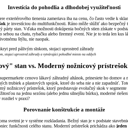
Investícia do pohodlia a dlhodobej využiteľnosti
e exteriérového tienenia zameriava iba na cenu, čo často vedie k skla
šok
je investíciou do multifunkčnosti. Ráno môže slúžiť ako bezpečný ti
vý párty stan. Vďaka možnosti dokúpenia bočných stien získate v podst
 sebou na chatu, rybačku alebo firemný event. Nie je to teda len kus lá
ivotnému štýlu, nie naopak.
om, stojaci uprostred záhrady a vytvárajúci pohodlné miesto na oddych
vý" stan vs. Moderný nožnicový prístrešok
v supermarkete cenovo lákavý záhradný altánok, prinesiete ho domov a 
ých trubiek a plastových spojok, ktoré do seba nie a nie zapadnúť. Toto 
derný nožnicový prístrešok, ktorý predstavuje evolučný skok v segment
ežitosťou na jednu sezónu (alebo jednu silnejšiu búrku), moderné rieš
 rozdiel v praxi?
Porovnanie konštrukcie a montáže
oma svetmi je v systéme rozkladania. Bežný stan je v podstate stavebn
oniec funkčnosti celého stanu. Moderný prístrešok prichádza ako
jeden