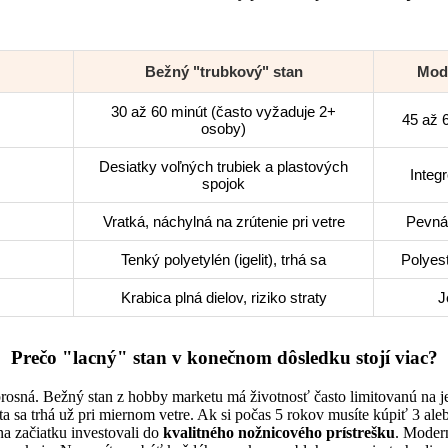
Bežný "trubkový" stan
Mode
30 až 60 minút (často vyžaduje 2+
45 až 
osoby)
Desiatky voľných trubiek a plastových
Integ
spojok
Vratká, náchylná na zrútenie pri vetre
Pevná,
Tenký polyetylén (igelit), trhá sa
Polyes
Krabica plná dielov, riziko straty
J
Prečo "lacný" stan v konečnom dôsledku stojí viac?
rosná. Bežný stan z hobby marketu má životnosť často limitovanú na j
a sa trhá už pri miernom vetre. Ak si počas 5 rokov musíte kúpiť 3 alebo
na začiatku investovali do
kvalitného nožnicového prístrešku
. Moder