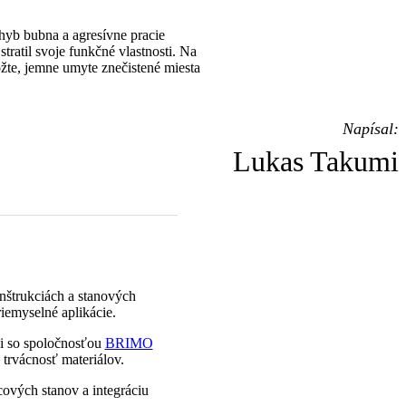
yb bubna a agresívne pracie
ratil svoje funkčné vlastnosti. Na
žte, jemne umyte znečistené miesta
Napísal:
Lukas Takumi
nštrukciách a stanových
iemyselné aplikácie.
ci so spoločnosťou
BRIMO
 trvácnosť materiálov.
ových stanov a integráciu