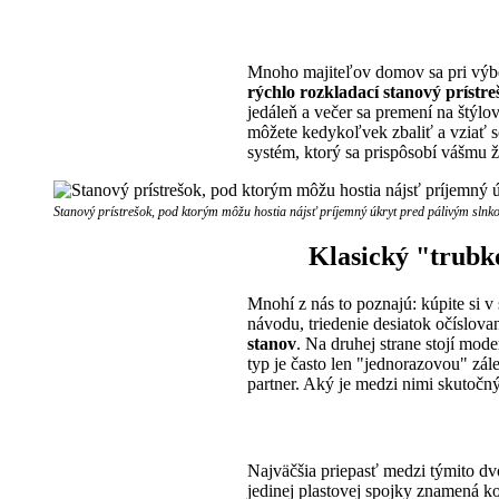
Mnoho majiteľov domov sa pri výber
rýchlo rozkladací stanový prístre
jedáleň a večer sa premení na štýlo
môžete kedykoľvek zbaliť a vziať so
systém, ktorý sa prispôsobí vášmu ž
Stanový prístrešok, pod ktorým môžu hostia nájsť príjemný úkryt pred pálivým slnk
Klasický "trubko
Mnohí z nás to poznajú: kúpite si 
návodu, triedenie desiatok očíslovan
stanov
. Na druhej strane stojí mo
typ je často len "jednorazovou" zál
partner. Aký je medzi nimi skutočný
Najväčšia priepasť medzi týmito dv
jedinej plastovej spojky znamená k