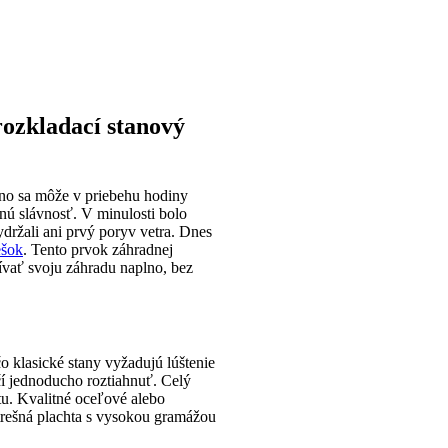
rozkladací stanový
áno sa môže v priebehu hodiny
nú slávnosť. V minulosti bolo
držali ani prvý poryv vetra. Dnes
ešok
. Tento prvok záhradnej
ívať svoju záhradu naplno, bez
klasické stany vyžadujú lúštenie
čí jednoducho roztiahnuť. Celý
itu. Kvalitné oceľové alebo
strešná plachta s vysokou gramážou