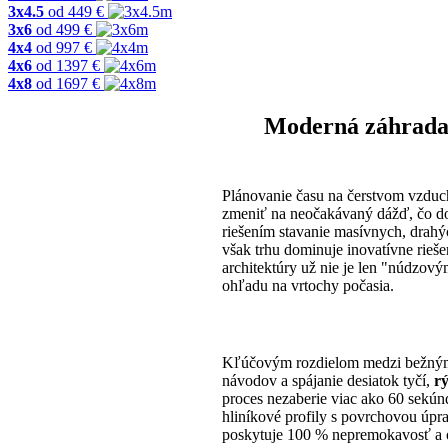
3x4.5
od
449
€
3x6
od
499
€
4x4
od
997
€
4x6
od
1397
€
4x8
od
1697
€
Moderná záhrada s
Plánovanie času na čerstvom vzduch
zmeniť na neočakávaný dážď, čo dok
riešením stavanie masívnych, drahý
však trhu dominuje inovatívne rieše
architektúry už nie je len "núdzov
ohľadu na vrtochy počasia.
Kľúčovým rozdielom medzi bežným s
návodov a spájanie desiatok tyčí,
rý
proces nezaberie viac ako 60 sekúnd.
hliníkové profily s povrchovou úpra
poskytuje 100 % nepremokavosť a 