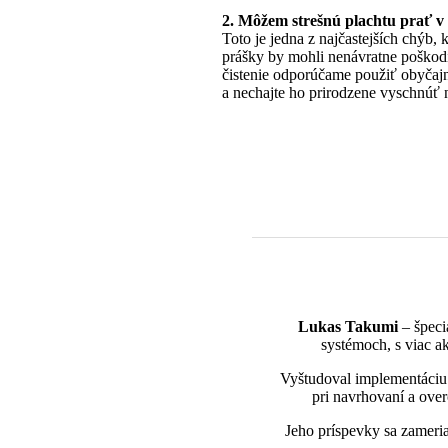
2. Môžem strešnú plachtu prať v 
Toto je jedna z najčastejších chýb, k
prášky by mohli nenávratne poškodi
čistenie odporúčame použiť obyčaj
a nechajte ho prirodzene vyschnúť 
Lukas Takumi
– špeci
systémoch, s viac a
Vyštudoval implementáciu n
pri navrhovaní a over
Jeho príspevky sa zameri