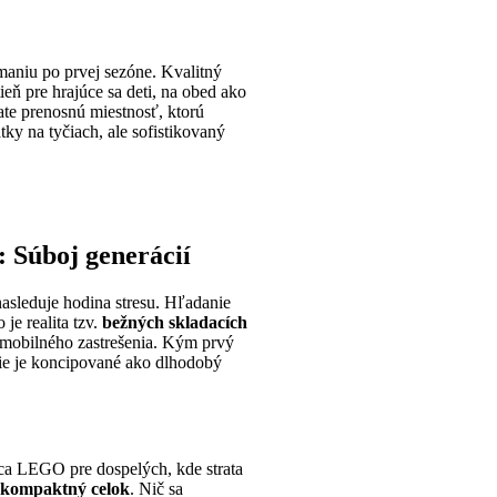
maniu po prvej sezóne. Kvalitný
eň pre hrajúce sa deti, na obed ako
ate prenosnú miestnosť, ktorú
tky na tyčiach, ale sofistikovaný
: Súboj generácií
nasleduje hodina stresu. Hľadanie
je realita tzv.
bežných skladacích
e mobilného zastrešenia. Kým prvý
enie je koncipované ako dlhodobý
ica LEGO pre dospelých, kde strata
 kompaktný celok
. Nič sa