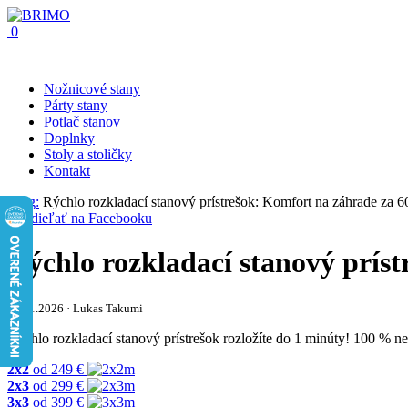
0
Nožnicové stany
Párty stany
Potlač stanov
Doplnky
Stoly a stoličky
Kontakt
Blog:
Rýchlo rozkladací stanový prístrešok: Komfort na záhrade za 6
Rýchlo rozkladací stanový prís
21.01.2026 · Lukas Takumi
Rýchlo rozkladací stanový prístrešok rozložíte do 1 minúty! 100 % ne
2x2
od
249
€
2x3
od
299
€
3x3
od
399
€