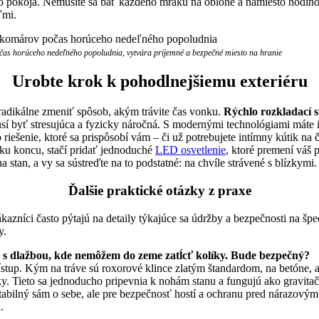
o pokoja. Nemusíte sa báť každého mraku na oblohe a namiesto hodino
ľmi.
počas horúceho nedeľného popoludnia, vytvára príjemné a bezpečné miesto na hranie
Urobte krok k pohodlnejšiemu exteriéru
radikálne zmeniť spôsob, akým trávite čas vonku.
Rýchlo rozkladací s
sí byť stresujúca a fyzicky náročná. S modernými technológiami máte is
o riešenie, ktoré sa prispôsobí vám – či už potrebujete intímny kútik na
 ku koncu, stačí pridať jednoduché
LED osvetlenie
, ktoré premení váš 
a stan, a vy sa sústreďte na to podstatné: na chvíle strávené s blízkymi.
Ďalšie praktické otázky z praxe
ákazníci často pýtajú na detaily týkajúce sa údržby a bezpečnosti na šp
y.
e s dlažbou, kde nemôžem do zeme zatĺcť kolíky. Bude bezpečný?
rístup. Kým na tráve sú roxorové klince zlatým štandardom, na betóne, a
y. Tieto sa jednoducho pripevnia k nohám stanu a fungujú ako gravita
tabilný sám o sebe, ale pre bezpečnosť hostí a ochranu pred nárazový
.