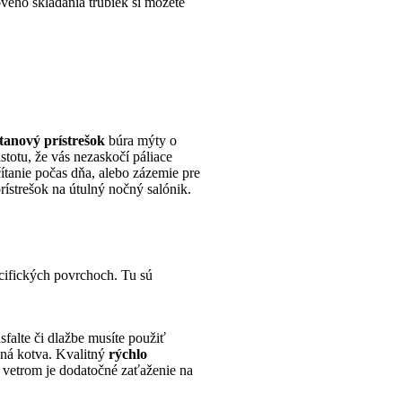
vého skladania trubiek si môžete
tanový prístrešok
búra mýty o
totu, že vás nezaskočí páliace
 čítanie počas dňa, alebo zázemie pre
prístrešok na útulný nočný salónik.
ecifických povrchoch. Tu sú
sfalte či dlažbe musíte použiť
čná kotva. Kvalitný
rýchlo
m vetrom je dodatočné zaťaženie na