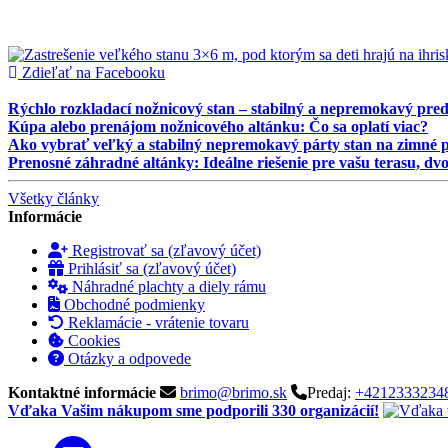
Zdieľať na Facebooku
Rýchlo rozkladací nožnicový stan – stabilný a nepremokavý predajn
Kúpa alebo prenájom nožnicového altánku: Čo sa oplatí viac?
Ako vybrať veľký a stabilný nepremokavý párty stan na zimné p
Prenosné záhradné altánky: Ideálne riešenie pre vašu terasu, dv
Všetky články
Informácie
Registrovať sa (zľavový účet)
Prihlásiť sa (zľavový účet)
Náhradné plachty a diely rámu
Obchodné podmienky
Reklamácie - vrátenie tovaru
Cookies
Otázky a odpovede
Kontaktné informácie
brimo@brimo.sk
Predaj:
+4212333234
Vďaka Vašim nákupom sme podporili 330 organizácií!